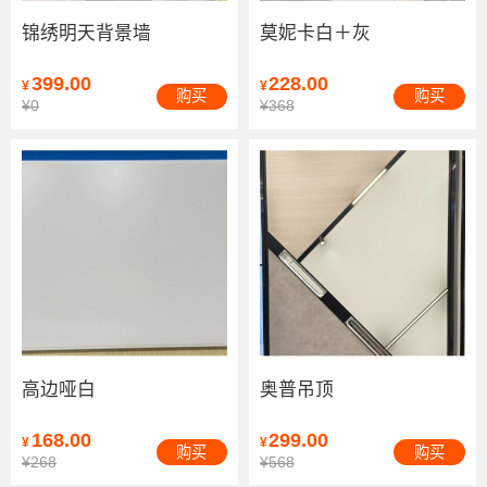
锦绣明天背景墙
莫妮卡白＋灰
399.00
228.00
¥
¥
购买
购买
¥0
¥368
高边哑白
奥普吊顶
168.00
299.00
¥
¥
购买
购买
¥268
¥568