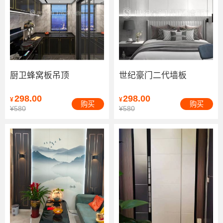
厨卫蜂窝板吊顶
世纪豪门二代墙板
298.00
298.00
¥
¥
购买
购买
¥580
¥580