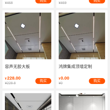
购买
购买
¥468
¥469
容声无胶大板
鸿牌集成顶墙定制
228.00
0.00
¥
¥
购买
购买
¥228.8
¥0