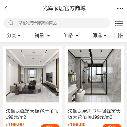
光辉家居官方商城
分类
销量
价格
筛选
法狮龙蜂窝大板客厅吊顶
法狮龙厨房卫生间蜂窝大
199元/m2
板天花吊顶199元/m2
199.00
199.00
¥
¥