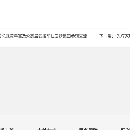
居总裁黄粤富及众高层受邀前往爱梦集团参观交流
下一条：
光辉家