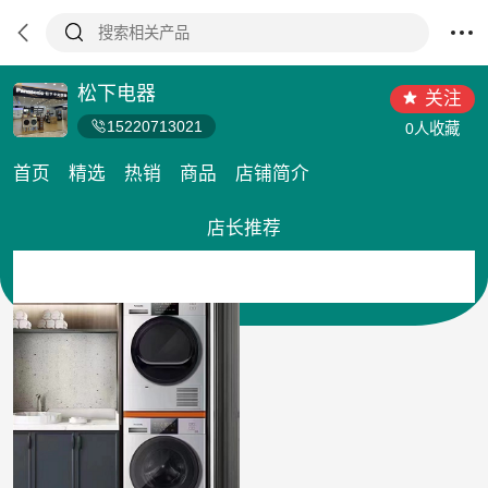
松下电器
关注
15220713021
0人收藏
首页
精选
热销
商品
店铺简介
店长推荐