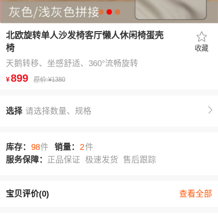
北欧旋转单人沙发椅客厅懒人休闲椅蛋壳
椅
收藏
天鹅转移、坐感舒适、360°流畅旋转
899
¥
原价:¥1380
选择
请选择数量、规格
库存：
98
件
销量：
2
件
服务保障：
正品保证 极速发货 售后跟踪
宝贝评价(0)
查看全部