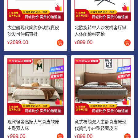
太空舱现代简约多功能真皮
北欧旋转单人沙发椅客厅懒
沙发可伸缩直排
人休闲椅蛋壳椅
2699.00
899.00
现代轻奢高端大气真皮软床
意式极简双人主卧真皮床现
主卧双人床
代简约小户型轻奢皮床
999.00
899.00