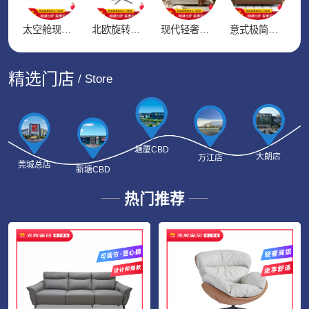
太空舱现代简约多功能真皮沙发可伸缩直排
北欧旋转单人沙发椅客厅懒人休闲椅蛋壳椅
现代轻奢高端大气真皮软床主卧双人床
意式极简双人主卧真皮床现代简约小户型轻奢皮床
精选门店
/ Store
塘厦CBD
大朗店
万江店
莞城总店
新塘CBD
热门推荐